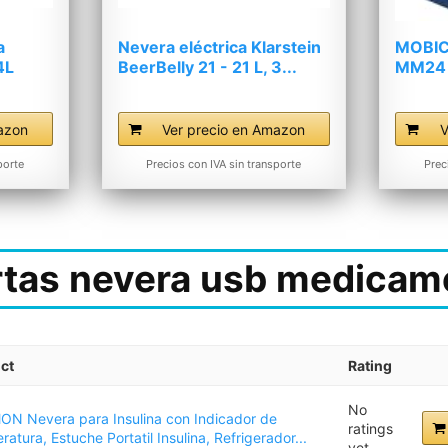
a
Nevera eléctrica Klarstein
MOBIC
4L
BeerBelly 21 - 21 L, 3...
MM24 
21L...
azon
Ver precio en Amazon
V
porte
Precios con IVA sin transporte
Prec
rtas nevera usb medicam
ct
Rating
No
N Nevera para Insulina con Indicador de
ratings
atura, Estuche Portatil Insulina, Refrigerador...
yet