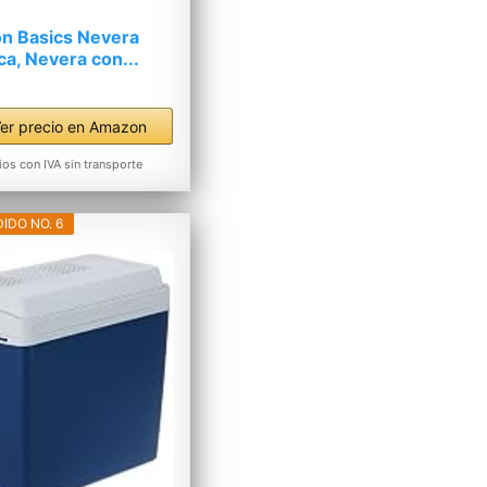
n Basics Nevera
ica, Nevera con...
er precio en Amazon
ios con IVA sin transporte
IDO NO. 6