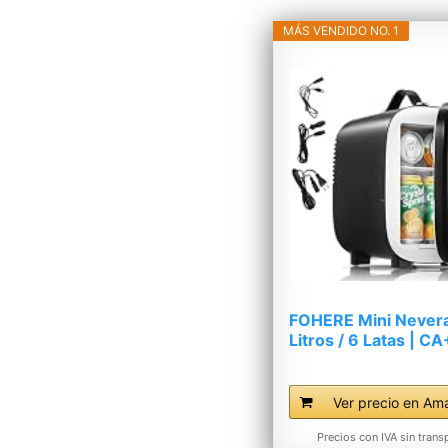
MÁS VENDIDO NO. 1
FOHERE Mini Nevera
Litros / 6 Latas | C
|...
Ver precio en Am
Precios con IVA sin trans