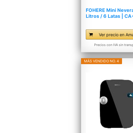
FOHERE Mini Nevera
Litros / 6 Latas | C
|...
Ver precio en Am
Precios con IVA sin trans
MÁS VENDIDO NO. 4