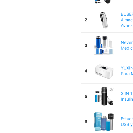
BUBEF
2
Almace
Avanz
Nevera
3
Medic
YUXINC
4
Para 
3 IN 1
5
Insul
Estuch
6
USB y 