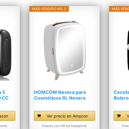
MÁS VENDIDO NO. 2
MÁS VEND
 5
HOMCOM Nevera para
Cecote
A+CC
Cosméticos 6L Nevera
Bolero
Pequeña...
Río...
azon
Ver precio en Amazon
V
porte
Precios con IVA sin transporte
Prec