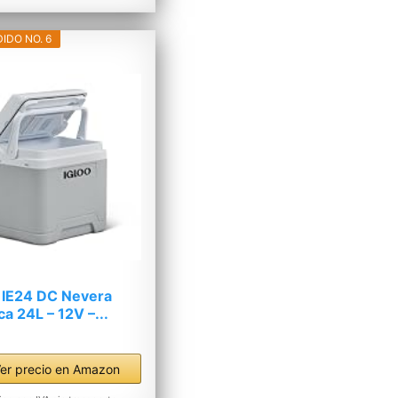
IDO NO. 6
 IE24 DC Nevera
ca 24L – 12V –...
er precio en Amazon