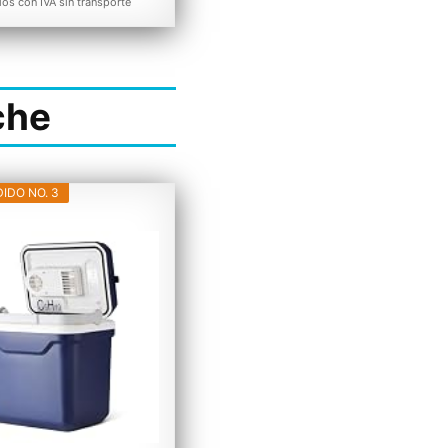
ios con IVA sin transporte
che
IDO NO. 3