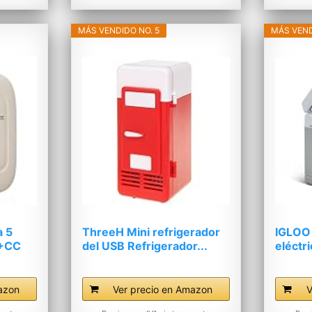
MÁS VENDIDO NO. 5
MÁS VEND
 5
ThreeH Mini refrigerador
IGLOO
A+CC
del USB Refrigerador...
eléctri
azon
Ver precio en Amazon
V