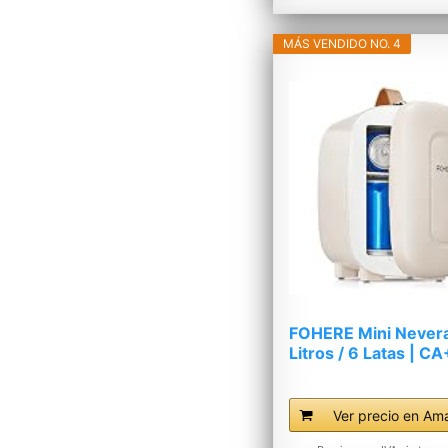
MÁS VENDIDO NO. 4
FOHERE Mini Nevera
Litros / 6 Latas | C
|...
Ver precio en Am