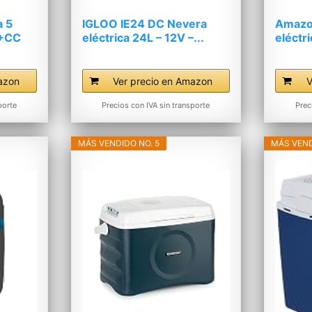
 5
IGLOO IE24 DC Nevera
Amazo
A+CC
eléctrica 24L – 12V –...
eléctr
azon
Ver precio en Amazon
V
porte
Precios con IVA sin transporte
Prec
MÁS VENDIDO NO. 5
MÁS VEND