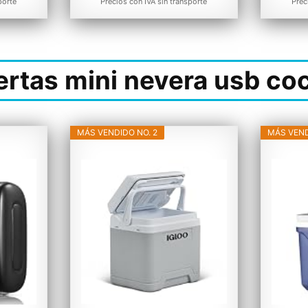
porte
Precios con IVA sin transporte
Prec
ertas mini nevera usb co
MÁS VENDIDO NO. 2
MÁS VEND