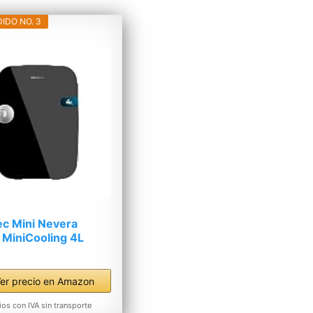
IDO NO. 3
c Mini Nevera
 MiniCooling 4L
er precio en Amazon
ios con IVA sin transporte