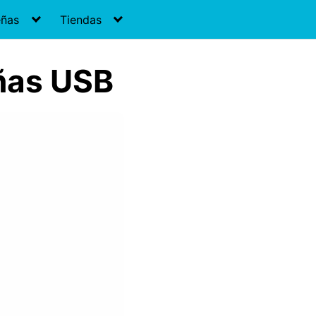
eñas
Tiendas
ñas USB