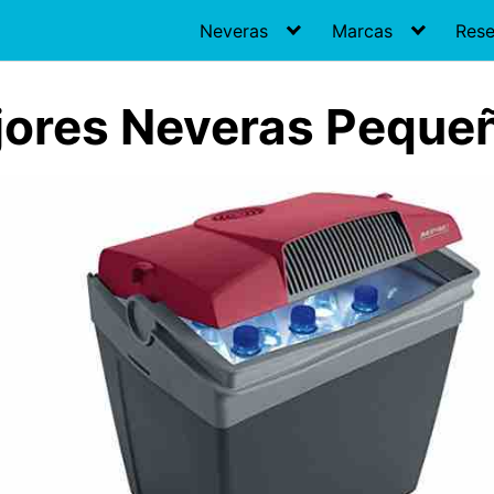
Neveras
Marcas
Res
jores Neveras Peque