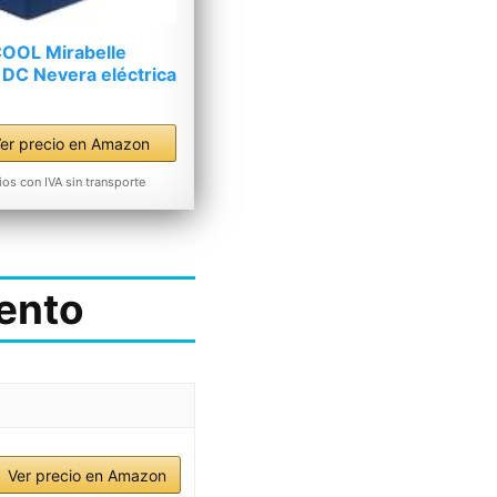
OOL Mirabelle
DC Nevera eléctrica
er precio en Amazon
ios con IVA sin transporte
ento
Ver precio en Amazon