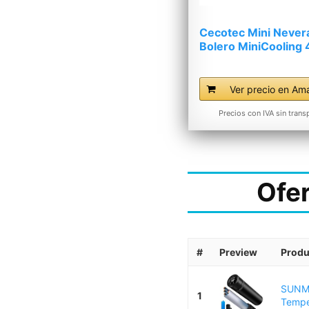
Cecotec Mini Never
Bolero MiniCooling 
Río...
Ver precio en Am
Precios con IVA sin trans
Ofe
#
Preview
Produ
SUNMO
1
Temper